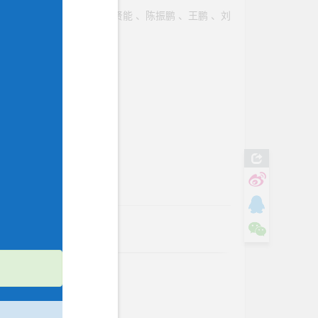
孙金伟
、
李剑
、
马群
、
卢贤能
、
陈振鹏
、
王鹏
、
刘
废止