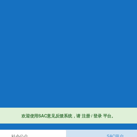
刘哲夫
、
许路
、
朱彤
、
张世琦
、
王宇铭
、
张炳良
、
刘晓宁
、
王凤云
、
相近标准(计划)
实施
于 2023-11-27