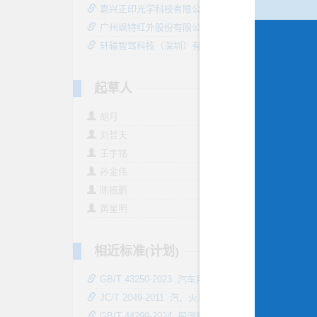
嘉兴正印光学科技有限公司
广州飒特红外股份有限公司
轩辕智驾科技（深圳）有限公司
起草人
胡月
卢清晓
刘哲夫
许路
王宇铭
张炳良
孙金伟
李剑
陈振鹏
王鹏
黄星明
相近标准(计划)
GB/T 43250-2023 汽车用主动红外探测系统
JC/T 2049-2011 汽、火车用水泥熟料散装机
GB/T 44299-2024 探测器探测范围的测量方法