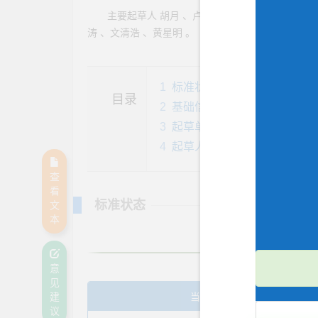
主要起草人
胡月
、
卢清晓
、
黄晟
、
徐绘峰
、
涛
、
文清浩
、
黄星明
。
1
标准状态
5
目录
2
基础信息
3
起草单位
4
起草人
查
看
标准状态
文
本
发布
于 2023-11-27
意
见
当前标准
建
议