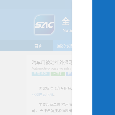
首页
国家标准
行业标准
地
汽车用被动红外探测系统
Automotive passive infrared detection system
国家标准
推荐性
现行
国家标准《汽车用被动红外探测系统》 由
TC11
业和信息化部
。
主要起草单位
杭州海康微影传感科技有限公司
司
、
天津津航技术物理研究所
、
广州飒特红外股份