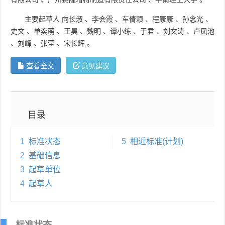
主要起草人
向长淑
、
李会霞
、
车倩颖
、
程康康
、
孙念光
、
史文
、
单奕萌
、
王昊
、
魏明
、
谭小练
、
于君
、
刘文涛
、
卢凤池
、
刘峰
、
张莹
、
宋长辉
。
查看全文
意见建议
目录
1
标准状态
5
相近标准(计划)
2
基础信息
3
起草单位
4
起草人
标准状态