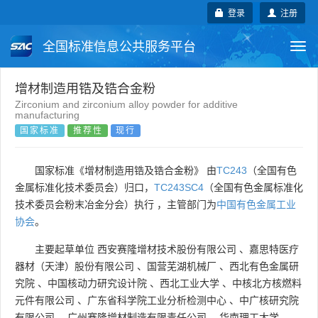
登录
注册
全国标准信息公共服务平台
Togg
navi
国家标准
行业标准
地方标准
增材制造用锆及锆合金粉
Zirconium and zirconium alloy powder for additive
manufacturing
团体标准
企业标准
国际标准
国家标准
推荐性
现行
国外标准
技术委员会
国家标准《增材制造用锆及锆合金粉》 由
TC243
（全国有色
金属标准化技术委员会）归口，
TC243SC4
（全国有色金属标准化
技术委员会粉末冶金分会）执行 ，主管部门为
中国有色金属工业
协会
。
主要起草单位
西安赛隆增材技术股份有限公司
、
嘉思特医疗
器材（天津）股份有限公司
、
国营芜湖机械厂
、
西北有色金属研
究院
、
中国核动力研究设计院
、
西北工业大学
、
中核北方核燃料
元件有限公司
、
广东省科学院工业分析检测中心
、
中广核研究院
有限公司
、
广州赛隆增材制造有限责任公司
、
华南理工大学
。