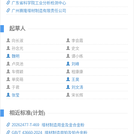
广东省科学院工业分析检测中心
广州赛隆增材制造有限责任公司
起草人
向长淑
李会霞
孙念光
史文
魏明
谭小练
卢凤池
刘峰
车倩颖
程康康
单奕萌
王昊
于君
刘文涛
张莹
宋长辉
相近标准(计划)
20262477-T-469 增材制造用金及金合金粉
GB/T 43660-2024 增材制造用铂及铂合金粉