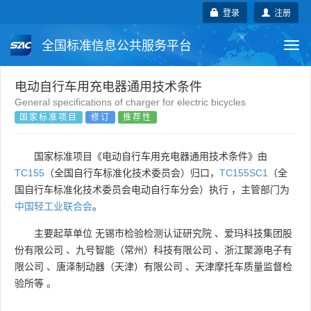
登录
注册
全国标准信息公共服务平台
Togg
navi
国家标准
行业标准
地方标准
电动自行车用充电器通用技术条件
General specifications of charger for electric bicycles
国家标准项目
修订
推荐性
团体标准
企业标准
国际标准
国外标准
技术委员会
国家标准项目《电动自行车用充电器通用技术条件》由
TC155
（全国自行车标准化技术委员会）归口，
TC155SC1
（全
国自行车标准化技术委员会电动自行车分会）执行 ，主管部门为
中国轻工业联合会
。
主要起草单位
无锡市检验检测认证研究院
、
爱玛科技集团股
份有限公司
、
九号智能（常州）科技有限公司
、
浙江聚源电子有
限公司
、
唐泽制动器（天津）有限公司
、
天津摩托车质量监督检
验所等
。