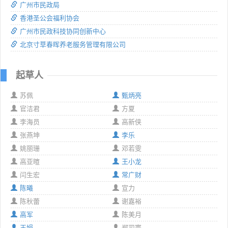
广州市民政局
香港圣公会福利协会
广州市民政科技协同创新中心
北京寸草春晖养老服务管理有限公司
起草人
苏佩
甄炳亮
官洁君
方夏
李海员
高新侠
张燕坤
李乐
姚丽珊
邓若雯
高亚暄
王小龙
闫生宏
常广财
陈曦
宣力
陈秋蕾
谢嘉裕
高军
陈美月
王娟
郑司寰