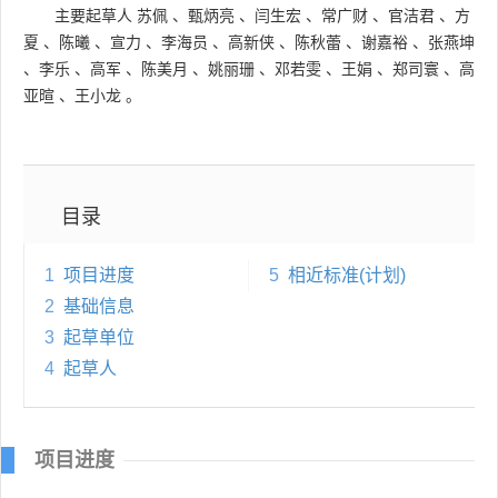
主要起草人
苏佩
、
甄炳亮
、
闫生宏
、
常广财
、
官洁君
、
方
夏
、
陈曦
、
宣力
、
李海员
、
高新侠
、
陈秋蕾
、
谢嘉裕
、
张燕坤
、
李乐
、
高军
、
陈美月
、
姚丽珊
、
邓若雯
、
王娟
、
郑司寰
、
高
亚暄
、
王小龙
。
目录
1
项目进度
5
相近标准(计划)
2
基础信息
3
起草单位
4
起草人
项目进度