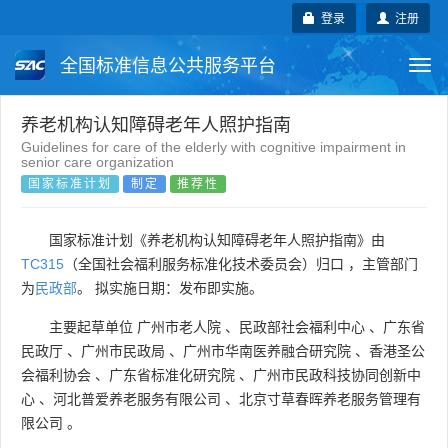
登录
注册
全国标准信息公共服务平台
Togg
navi
国家标准
行业标准
地方标准
养老机构认知障碍老年人照护指南
Guidelines for care of the elderly with cognitive impairment in
senior care organization
团体标准
企业标准
国际标准
国家标准计划
制定
推荐性
国外标准
技术委员会
国家标准计划《养老机构认知障碍老年人照护指南》由
TC315
（全国社会福利服务标准化技术委员会）归口 ，主管部门
为
民政部
。 拟实施日期：发布即实施。
主要起草单位
广州市老人院
、
民政部社会福利中心
、
广东省
民政厅
、
广州市民政局
、
广州市华南医养融合研究院
、
香港圣公
会福利协会
、
广东省标准化研究院
、
广州市民政科技协同创新中
心
、
河北普爱养老服务有限公司
、
北京寸草春晖养老服务管理有
限公司
。