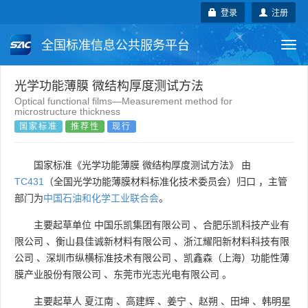
登录
注册
全国标准信息公共服务平台
Togg
navi
国家标准
行业标准
地方标准
光学功能薄膜 微结构厚度测试方法
Optical functional films—Measurement method for
microstructure thickness
团体标准
企业标准
国际标准
国家标准
推荐性
现行
国外标准
技术委员会
国家标准《光学功能薄膜 微结构厚度测试方法》 由
TC431
（全国光学功能薄膜材料标准化技术委员会）归口 ，主管
部门为
中国石油和化学工业联合会
。
主要起草单位
中国乐凯集团有限公司
、
合肥乐凯科技产业有
限公司
、
衡山县佳诚新材料有限公司
、
浙江耀阳新材料科技有限
公司
、
深圳市纵横标准技术有限公司
、
凯鑫森（上海）功能性薄
膜产业股份有限公司
、
东莞市光志光电有限公司
。
主要起草人
夏江南
、
高建辉
、
姜宁
、
赵朔
、
田坤
、
韩明星