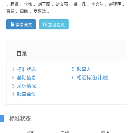
、
程媛
、
李宗
、
刘玉磊
、
刘文亮
、
姚一凡
、
李文沾
、
赵建明
、
曹建
、
周鹏
、
罗惠滨
。
查看全文
意见建议
目录
1
标准状态
5
起草人
2
基础信息
6
相近标准(计划)
3
采标情况
4
起草单位
标准状态
发布
实施
废止