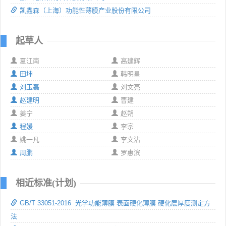
凯鑫森（上海）功能性薄膜产业股份有限公司
起草人
夏江南
高建辉
田坤
韩明星
刘玉磊
刘文亮
赵建明
曹建
姜宁
赵朔
程媛
李宗
姚一凡
李文沾
周鹏
罗惠滨
相近标准(计划)
GB/T 33051-2016 光学功能薄膜 表面硬化薄膜 硬化层厚度测定方
法