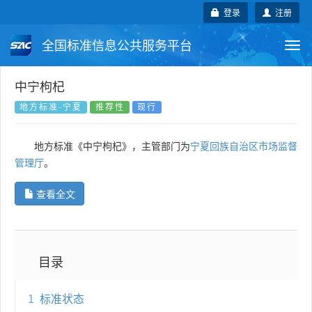
登录
注册
全国标准信息公共服务平台
Togg
navi
国家标准
行业标准
地方标准
中宁枸杞
地方标准-宁夏
推荐性
现行
团体标准
企业标准
国际标准
地方标准《中宁枸杞》，主管部门为
宁夏回族自治区市场监督
国外标准
技术委员会
管理厅
。
查看全文
目录
1
标准状态