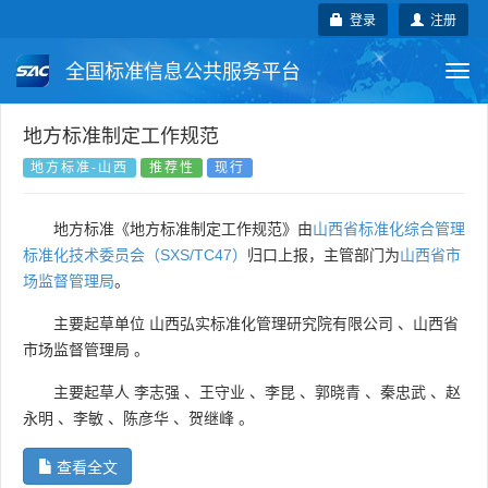
登录
注册
全国标准信息公共服务平台
Togg
navi
国家标准
行业标准
地方标准
地方标准制定工作规范
地方标准-山西
推荐性
现行
团体标准
企业标准
国际标准
地方标准《地方标准制定工作规范》由
山西省标准化综合管理
国外标准
技术委员会
标准化技术委员会（SXS/TC47）
归口上报，主管部门为
山西省市
场监督管理局
。
主要起草单位
山西弘实标准化管理研究院有限公司
、
山西省
市场监督管理局
。
主要起草人
李志强
、
王守业
、
李昆
、
郭晓青
、
秦忠武
、
赵
永明
、
李敏
、
陈彦华
、
贺继峰
。
查看全文