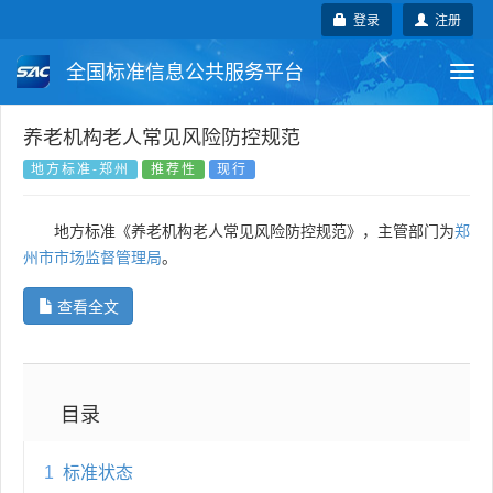
登录
注册
全国标准信息公共服务平台
Togg
navi
国家标准
行业标准
地方标准
养老机构老人常见风险防控规范
地方标准-郑州
推荐性
现行
团体标准
企业标准
国际标准
地方标准《养老机构老人常见风险防控规范》，主管部门为
郑
国外标准
技术委员会
州市市场监督管理局
。
查看全文
目录
1
标准状态