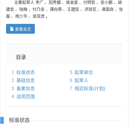
主要起草人
李广
、
田秀娥
、
侯金星
、
付明哲
、
安小鹏
、
胡
建宏
、
陆梅
、
付乃安
、
谭向荣
、
王建民
、
洪琼花
、
逄国良
、
张
磊
、
杨少华
、
吴双虎
。
查看全文
目录
1
标准状态
5
起草单位
2
基础信息
6
起草人
3
备案信息
7
相近标准(计划)
4
适用范围
标准状态