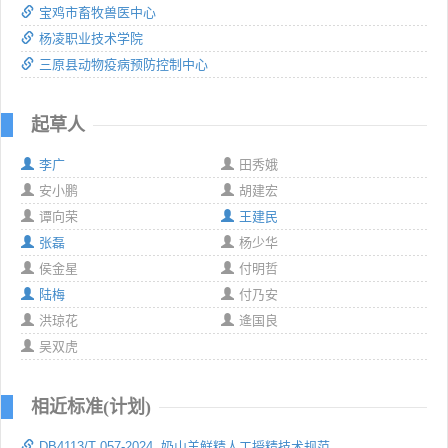
宝鸡市畜牧兽医中心
杨凌职业技术学院
三原县动物疫病预防控制中心
起草人
李广
田秀娥
安小鹏
胡建宏
谭向荣
王建民
张磊
杨少华
侯金星
付明哲
陆梅
付乃安
洪琼花
逄国良
吴双虎
相近标准(计划)
DB4113/T 057-2024 奶山羊鲜精人工授精技术规范