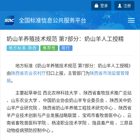
登录
注册
全国标准信息公共服务平台
Togg
navi
国家标准
行业标准
地方标准
奶山羊养殖技术规范 第7部分：奶山羊人工授精
地方标准-陕西
推荐性
现行
团体标准
企业标准
国际标准
地方标准《奶山羊养殖技术规范 第7部分：奶山羊人工授精》
国外标准
技术委员会
由
陕西省农业农村厅
归口上报，主管部门为
陕西省市场监督管理
局
。
主要起草单位
西北农林科技大学
、
陕西省畜牧技术推广总站
、
山东农业大学
、
中国奶业协会奶山羊专业委员会
、
陕西关中奶
山羊产业研究院
、
陕西省奶山羊养殖工程技术研究中心
、
陕西省
羊产业技术创新与产业发展战略联盟
、
宝鸡市畜牧兽医中心
、
云
南省畜牧兽医科学院
、
杨凌职业技术学院
、
陇县畜产局
、
三原县
动物疫病预防控制中心
。