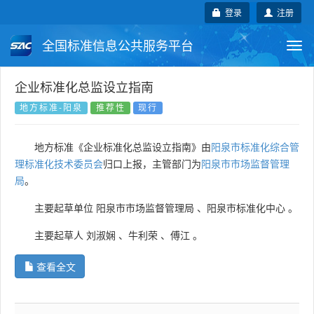
登录
注册
全国标准信息公共服务平台
Togg
navi
国家标准
行业标准
地方标准
企业标准化总监设立指南
地方标准-阳泉
推荐性
现行
团体标准
企业标准
国际标准
地方标准《企业标准化总监设立指南》由
阳泉市标准化综合管
国外标准
技术委员会
理标准化技术委员会
归口上报，主管部门为
阳泉市市场监督管理
局
。
主要起草单位
阳泉市市场监督管理局
、
阳泉市标准化中心
。
主要起草人
刘淑娴
、
牛利荣
、
傅江
。
查看全文