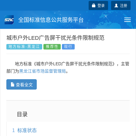
登录
注册
全国标准信息公共服务平台
Togg
navi
国家标准
行业标准
地方标准
城市户外LED广告屏干扰光条件限制规范
地方标准-黑龙江
推荐性
现行
团体标准
企业标准
国际标准
地方标准《城市户外LED广告屏干扰光条件限制规范》，主管
国外标准
技术委员会
部门为
黑龙江省市场监督管理局
。
查看全文
目录
1
标准状态