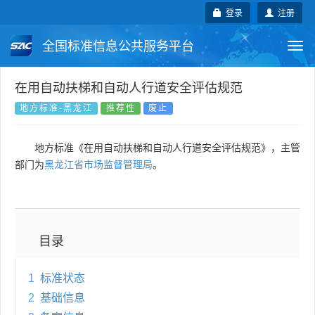
登录
注册
全国标准信息公共服务平台
Togg
navi
国家标准
行业标准
地方标准
在用自动扶梯和自动人行道安全评估规范
地方标准-黑龙江
推荐性
废止
团体标准
企业标准
国际标准
地方标准《在用自动扶梯和自动人行道安全评估规范》，主管
国外标准
技术委员会
部门为
黑龙江省市场监督管理局
。
目录
1
标准状态
2
基础信息