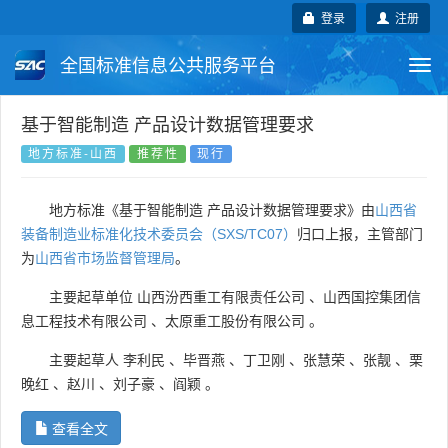
登录
注册
全国标准信息公共服务平台
Togg
navi
国家标准
行业标准
地方标准
基于智能制造 产品设计数据管理要求
地方标准-山西
推荐性
现行
团体标准
企业标准
国际标准
地方标准《基于智能制造 产品设计数据管理要求》由
山西省
国外标准
技术委员会
装备制造业标准化技术委员会（SXS/TC07）
归口上报，主管部门
为
山西省市场监督管理局
。
主要起草单位
山西汾西重工有限责任公司
、
山西国控集团信
息工程技术有限公司
、
太原重工股份有限公司
。
主要起草人
李利民
、
毕晋燕
、
丁卫刚
、
张慧荣
、
张靓
、
栗
晚红
、
赵川
、
刘子豪
、
阎颖
。
查看全文