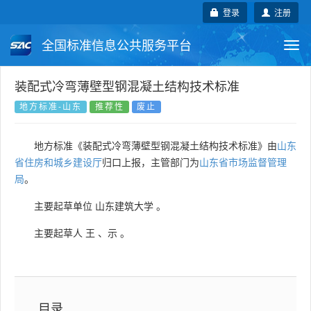
登录
注册
全国标准信息公共服务平台
Togg
navi
国家标准
行业标准
地方标准
装配式冷弯薄壁型钢混凝土结构技术标准
地方标准-山东
推荐性
废止
团体标准
企业标准
国际标准
地方标准《装配式冷弯薄壁型钢混凝土结构技术标准》由
山东
国外标准
技术委员会
省住房和城乡建设厅
归口上报，主管部门为
山东省市场监督管理
局
。
主要起草单位
山东建筑大学
。
主要起草人
王
、
示
。
目录