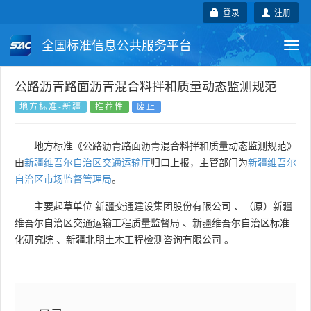
登录
注册
全国标准信息公共服务平台
Togg
navi
国家标准
行业标准
地方标准
公路沥青路面沥青混合料拌和质量动态监测规范
地方标准-新疆
推荐性
废止
团体标准
企业标准
国际标准
地方标准《公路沥青路面沥青混合料拌和质量动态监测规范》
国外标准
技术委员会
由
新疆维吾尔自治区交通运输厅
归口上报，主管部门为
新疆维吾尔
自治区市场监督管理局
。
主要起草单位
新疆交通建设集团股份有限公司
、
（原）新疆
维吾尔自治区交通运输工程质量监督局
、
新疆维吾尔自治区标准
化研究院
、
新疆北朋土木工程检测咨询有限公司
。