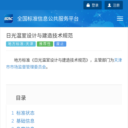
登录
注册
全国标准信息公共服务平台
Togg
navi
国家标准
行业标准
地方标准
日光温室设计与建造技术规范
地方标准-天津
推荐性
废止
团体标准
企业标准
国际标准
地方标准《日光温室设计与建造技术规范》，主管部门为
天津
国外标准
技术委员会
市市场监督管理委员会
。
目录
1
标准状态
2
基础信息