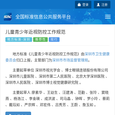
登录
注册
全国标准信息公共服务平台
Togg
navi
国家标准
行业标准
地方标准
儿童青少年近视防控工作规范
地方标准-深圳
推荐性
现行
团体标准
企业标准
国际标准
地方标准《儿童青少年近视防控工作规范》由
深圳市卫生健康
国外标准
技术委员会
委员会
归口上报，主管部门为
深圳市市场监督管理局
。
主要起草单位
深圳市视光学会
、
博士眼镜连锁股份有限公司
、
深圳市儿童医院
、
深圳市第二人民医院
、
北京大学深圳医院
、
深圳市人民医院
、
深圳市博士视觉健康研究院
。
主要起草人
廖素华
、
王幼生
、
汪建涛
、
范勤
、
张玲
、
窦晓
燕
、
杨浩江
、
李金瑛
、
成洪波
、
司马晶
、
钟晖
、
罗小玲
、
蔡莉
、
戴珏如
、
严宗辉
、
邓宏伟
、
吕秀芳
、
王蔚
、
詹玉如
。