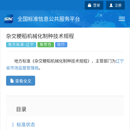
登录
注册
全国标准信息公共服务平台
Togg
navi
国家标准
行业标准
地方标准
杂交粳稻机械化制种技术规程
地方标准-辽宁
推荐性
现行
团体标准
企业标准
国际标准
地方标准《杂交粳稻机械化制种技术规程》，主管部门为
辽宁
国外标准
技术委员会
省市场监督管理局
。
查看全文
目录
1
标准状态