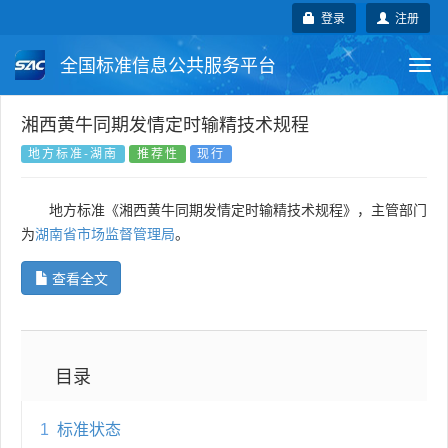
登录
注册
全国标准信息公共服务平台
Togg
navi
国家标准
行业标准
地方标准
湘西黄牛同期发情定时输精技术规程
地方标准-湖南
推荐性
现行
团体标准
企业标准
国际标准
地方标准《湘西黄牛同期发情定时输精技术规程》，主管部门
国外标准
技术委员会
为
湖南省市场监督管理局
。
查看全文
目录
1
标准状态