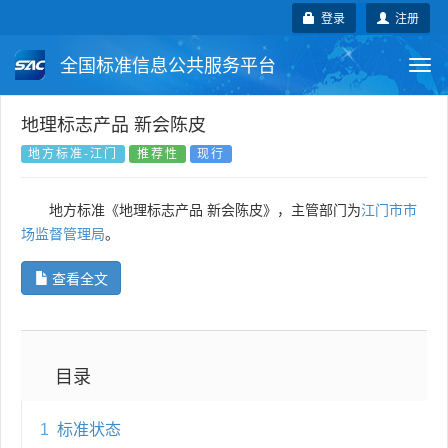
登录
注册
全国标准信息公共服务平台
Togg
navi
国家标准
行业标准
地方标准
地理标志产品 新会陈皮
地方标准-江门
推荐性
现行
团体标准
企业标准
国际标准
地方标准《地理标志产品 新会陈皮》，主管部门为
江门市市
国外标准
技术委员会
场监督管理局
。
查看全文
目录
1
标准状态