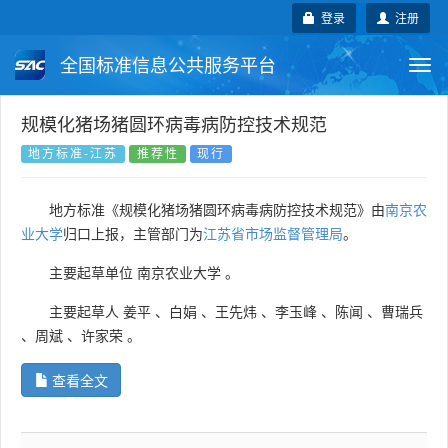
登录
注册
全国标准信息公共服务平台
Togg
navi
国家标准
行业标准
地方标准
规模化猪场猪圆环病毒病防控技术规范
地方标准-江苏
推荐性
现行
团体标准
企业标准
国际标准
地方标准《规模化猪场猪圆环病毒病防控技术规范》由
南京农
国外标准
技术委员会
业大学
归口上报，主管部门为
江苏省市场监督管理局
。
主要起草单位
南京农业大学
。
主要起草人
姜平
、
白娟
、
王先炜
、
李玉峰
、
陈闻
、
曹瑞兵
、
周斌
、
许家荣
。
查看全文