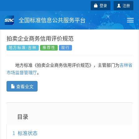
登录
注册
全国标准信息公共服务平台
Togg
navi
国家标准
行业标准
地方标准
拍卖企业商务信用评价规范
地方标准-吉林
推荐性
现行
团体标准
企业标准
国际标准
地方标准《拍卖企业商务信用评价规范》，主管部门为
吉林省
国外标准
技术委员会
市场监督管理厅
。
查看全文
目录
1
标准状态