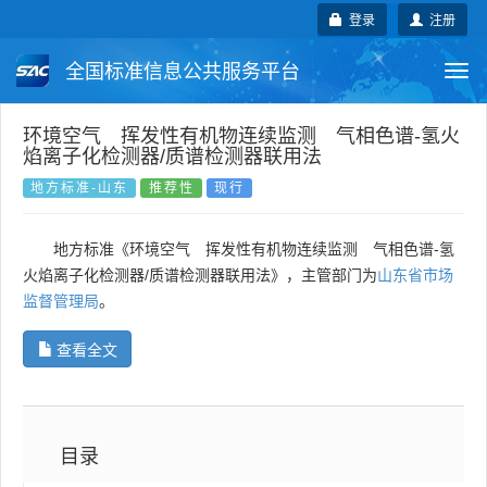
登录
注册
全国标准信息公共服务平台
Togg
navi
国家标准
行业标准
地方标准
环境空气 挥发性有机物连续监测 气相色谱-氢火
焰离子化检测器/质谱检测器联用法
团体标准
企业标准
国际标准
地方标准-山东
推荐性
现行
国外标准
技术委员会
地方标准《环境空气 挥发性有机物连续监测 气相色谱-氢
火焰离子化检测器/质谱检测器联用法》，主管部门为
山东省市场
监督管理局
。
查看全文
目录