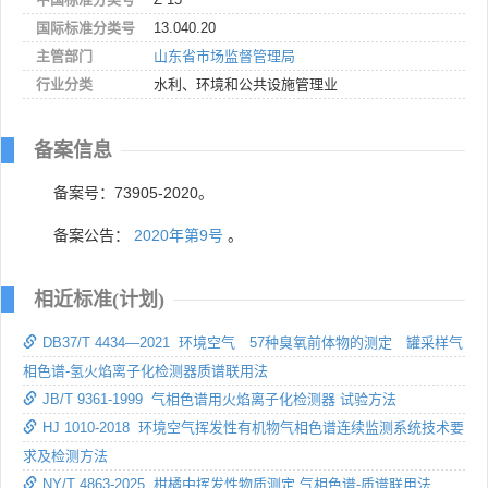
国际标准分类号
13.040.20
主管部门
山东省市场监督管理局
行业分类
水利、环境和公共设施管理业
备案信息
备案号：73905-2020。
备案公告：
2020年第9号
。
相近标准(计划)
DB37/T 4434—2021 环境空气 57种臭氧前体物的测定 罐采样气
相色谱-氢火焰离子化检测器质谱联用法
JB/T 9361-1999 气相色谱用火焰离子化检测器 试验方法
HJ 1010-2018 环境空气挥发性有机物气相色谱连续监测系统技术要
求及检测方法
NY/T 4863-2025 柑橘中挥发性物质测定 气相色谱-质谱联用法