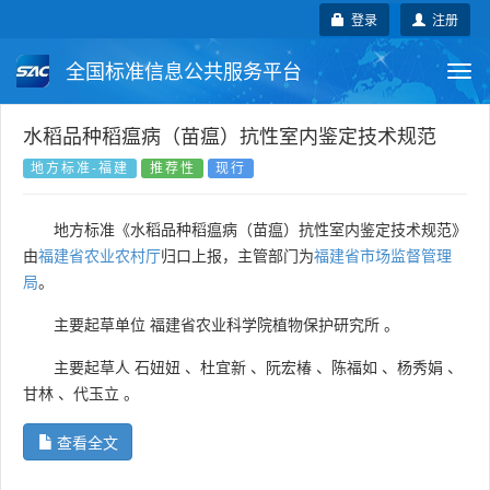
登录
注册
全国标准信息公共服务平台
Togg
navi
国家标准
行业标准
地方标准
水稻品种稻瘟病（苗瘟）抗性室内鉴定技术规范
地方标准-福建
推荐性
现行
团体标准
企业标准
国际标准
地方标准《水稻品种稻瘟病（苗瘟）抗性室内鉴定技术规范》
国外标准
技术委员会
由
福建省农业农村厅
归口上报，主管部门为
福建省市场监督管理
局
。
主要起草单位
福建省农业科学院植物保护研究所
。
主要起草人
石妞妞
、
杜宜新
、
阮宏椿
、
陈福如
、
杨秀娟
、
甘林
、
代玉立
。
查看全文