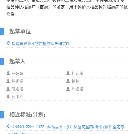
稻品种抗稻瘟病（苗瘟）的鉴定，用于评价水稻品种对稻瘟病的抗
病性。
起草单位
福建省农业科学院植物保护研究所
起草人
石妞妞
杜宜新
杨秀娟
甘林
阮宏椿
陈福如
代玉立
相近标准(计划)
DB44/T 2388-2022 水稻品种（系）稻瘟病室内和田间抗性鉴定与