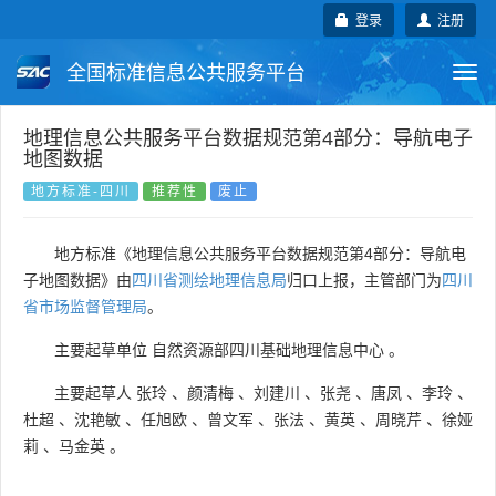
登录
注册
全国标准信息公共服务平台
Togg
navi
国家标准
行业标准
地方标准
地理信息公共服务平台数据规范第4部分：导航电子
地图数据
团体标准
企业标准
国际标准
地方标准-四川
推荐性
废止
国外标准
技术委员会
地方标准《地理信息公共服务平台数据规范第4部分：导航电
子地图数据》由
四川省测绘地理信息局
归口上报，主管部门为
四川
省市场监督管理局
。
主要起草单位
自然资源部四川基础地理信息中心
。
主要起草人
张玲
、
颜清梅
、
刘建川
、
张尧
、
唐凤
、
李玲
、
杜超
、
沈艳敏
、
任旭欧
、
曾文军
、
张法
、
黄英
、
周晓芹
、
徐娅
莉
、
马金英
。