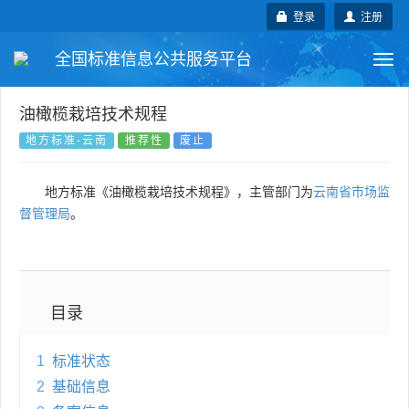
登录
注册
全国标准信息公共服务平台
Togg
navi
国家标准
行业标准
地方标准
油橄榄栽培技术规程
地方标准-云南
推荐性
废止
团体标准
企业标准
国际标准
地方标准《油橄榄栽培技术规程》，主管部门为
云南省市场监
国外标准
技术委员会
督管理局
。
目录
1
标准状态
2
基础信息