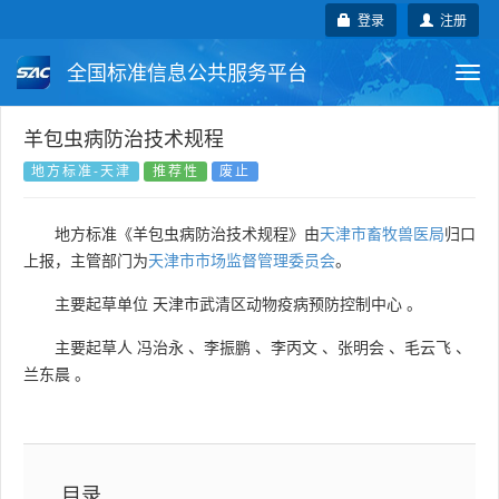
登录
注册
全国标准信息公共服务平台
Togg
navi
国家标准
行业标准
地方标准
羊包虫病防治技术规程
地方标准-天津
推荐性
废止
团体标准
企业标准
国际标准
地方标准《羊包虫病防治技术规程》由
天津市畜牧兽医局
归口
国外标准
技术委员会
上报，主管部门为
天津市市场监督管理委员会
。
主要起草单位
天津市武清区动物疫病预防控制中心
。
主要起草人
冯治永
、
李振鹏
、
李丙文
、
张明会
、
毛云飞
、
兰东晨
。
目录