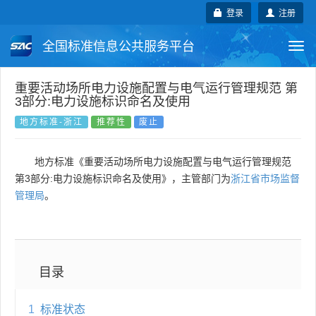
登录
注册
全国标准信息公共服务平台
Togg
navi
国家标准
行业标准
地方标准
重要活动场所电力设施配置与电气运行管理规范 第
3部分:电力设施标识命名及使用
团体标准
企业标准
国际标准
地方标准-浙江
推荐性
废止
国外标准
技术委员会
地方标准《重要活动场所电力设施配置与电气运行管理规范
第3部分:电力设施标识命名及使用》，主管部门为
浙江省市场监督
管理局
。
目录
1
标准状态