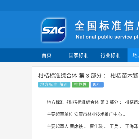
首页
国家标准
行业标准
地
柑桔标准综合体 第 3 部分 ： 柑桔苗木
地方标准-陕西
推荐性
现行
地方标准《柑桔标准综合体 第 3 部分 ： 柑桔
主要起草单位
安康市林业技术推广中心
。
主要起草人
曹席轶
、
曹佳瑛
、
王兵
、
王海