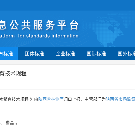
方标准
团体标准
企业标准
国际标准
国外标
繁育技术规程
苗木繁育技术规程 》由
陕西省林业厅
归口上报，主管部门为
陕西省市场监
泽
、
曹晶
。