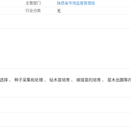
主管部门
陕西省市场监督管理局
行业分类
无
选择 、 种子采集和处理 、 砧木苗培育 、 嫁接苗的培育 、 苗木出圃等