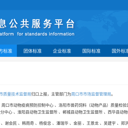
方标准
团体标准
企业标准
国际标准
国外标
市质量技术监督局
归口上报，主管部门为
周口市市场监督管理局
。
、
周口市动物疫病预防控制中心
、
洛阳市兽药饲料（动物产品）质量检验
昌分中心
、
淮阳县动物卫生监督所
、
郸城县动物卫生监督所
、
西华县动物
、
谢会民
、
韩雨奇
、
杨俊忠
、
潘瑞华
、
金丽
、
王景龙
、
吴建宇
、
郑