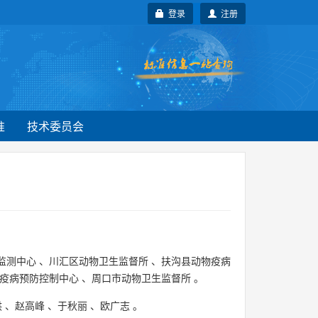
登录
注册
准
技术委员会
监测中心
、
川汇区动物卫生监督所
、
扶沟县动物疫病
疫病预防控制中心
、
周口市动物卫生监督所
。
洪
、
赵高峰
、
于秋丽
、
欧广志
。