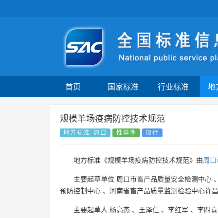
首页
国家标准
行业标准
地
规模羊场疫病防控技术规范
地方标准-周口
推荐性
现行
地方标准《规模羊场疫病防控技术规范》由
周口
主要起草单位
周口市畜产品质量安全检测中心
预防控制中心
、
河南省畜产品质量监测检验中心许
主要起草人
杨高杰
、
王泽仁
、
李红军
、
李四喜