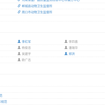
郸城县动物卫生监督所
周口市动物卫生监督所
李红军
李四喜
杨俊忠
潘瑞华
吴建宇
郑洪
欧广志
规范
技术规范