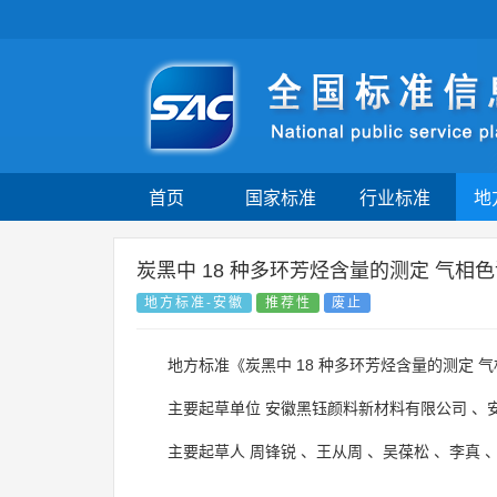
首页
国家标准
行业标准
地
炭黑中 18 种多环芳烃含量的测定 气相色
地方标准-安徽
推荐性
废止
地方标准《炭黑中 18 种多环芳烃含量的测定 
主要起草单位
安徽黑钰颜料新材料有限公司
、
主要起草人
周锋锐
、
王从周
、
吴葆松
、
李真