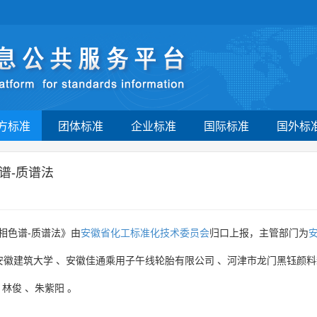
方标准
团体标准
企业标准
国际标准
国外标
谱-质谱法
气相色谱-质谱法》由
安徽省化工标准化技术委员会
归口上报，主管部门为
安徽建筑大学
、
安徽佳通乘用子午线轮胎有限公司
、
河津市龙门黑钰颜料
、
林俊
、
朱紫阳
。