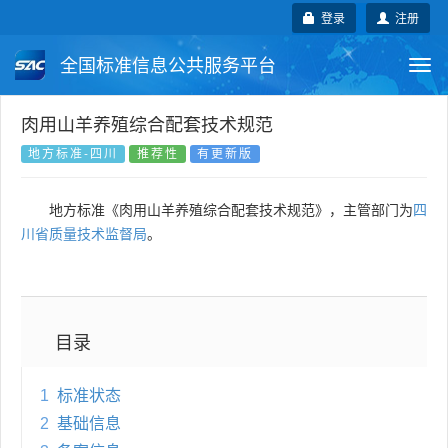
登录
注册
全国标准信息公共服务平台
Togg
navi
国家标准
行业标准
地方标准
肉用山羊养殖综合配套技术规范
地方标准-四川
推荐性
有更新版
团体标准
企业标准
国际标准
地方标准《肉用山羊养殖综合配套技术规范》，主管部门为
四
国外标准
技术委员会
川省质量技术监督局
。
目录
1
标准状态
2
基础信息