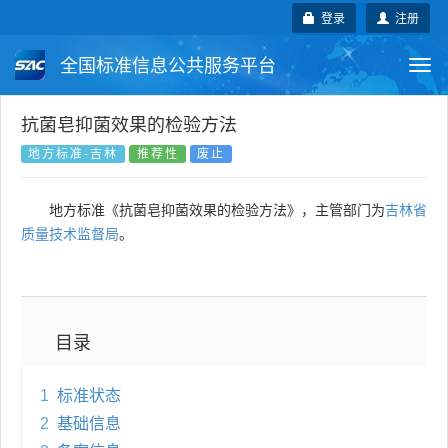
登录
注册
全国标准信息公共服务平台
Togg
navi
国家标准
行业标准
地方标准
抗菌皂抑菌效果的检验方法
地方标准-吉林
推荐性
废止
团体标准
企业标准
国际标准
地方标准《抗菌皂抑菌效果的检验方法》，主管部门为
吉林省
国外标准
技术委员会
质量技术监督局
。
目录
1
标准状态
2
基础信息