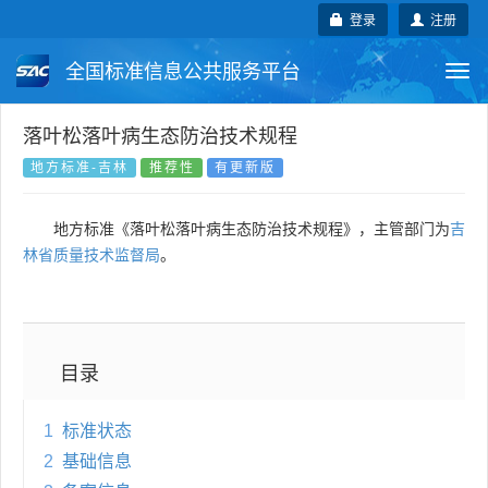
登录
注册
全国标准信息公共服务平台
Togg
navi
国家标准
行业标准
地方标准
落叶松落叶病生态防治技术规程
地方标准-吉林
推荐性
有更新版
团体标准
企业标准
国际标准
地方标准《落叶松落叶病生态防治技术规程》，主管部门为
吉
国外标准
技术委员会
林省质量技术监督局
。
目录
1
标准状态
2
基础信息