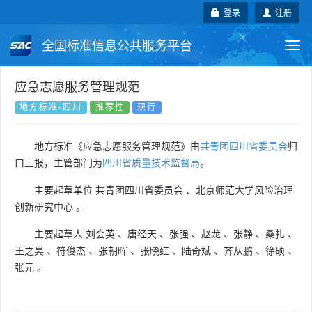
登录
注册
全国标准信息公共服务平台
Togg
navi
国家标准
行业标准
地方标准
应急志愿服务管理规范
地方标准-四川
推荐性
现行
团体标准
企业标准
国际标准
地方标准《应急志愿服务管理规范》由
共青团四川省委员会
归
国外标准
技术委员会
口上报，主管部门为
四川省质量技术监督局
。
主要起草单位
共青团四川省委员会
、
北京师范大学风险治理
创新研究中心
。
主要起草人
刘会英
、
唐经天
、
张强
、
赵龙
、
张静
、
桑扎
、
王之昊
、
符俊杰
、
张朝晖
、
张晓红
、
陆奇斌
、
齐从鹏
、
徐硕
、
张元
。