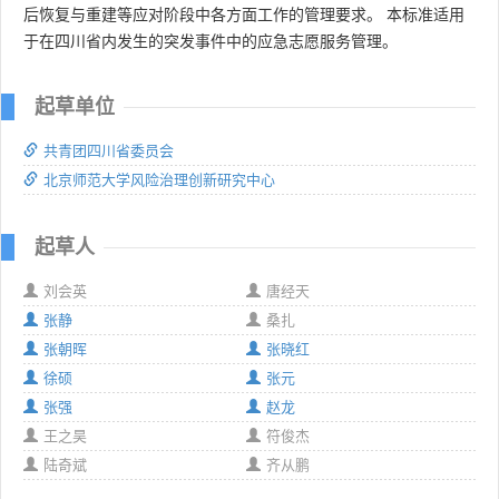
后恢复与重建等应对阶段中各方面工作的管理要求。 本标准适用
于在四川省内发生的突发事件中的应急志愿服务管理。
起草单位
共青团四川省委员会
北京师范大学风险治理创新研究中心
起草人
刘会英
唐经天
张静
桑扎
张朝晖
张晓红
徐硕
张元
张强
赵龙
王之昊
符俊杰
陆奇斌
齐从鹏