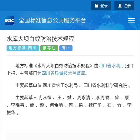
登录
注册
全国标准信息公共服务平台
Togg
navi
国家标准
行业标准
地方标准
水库大坝白蚁防治技术规程
地方标准-四川
推荐性
废止
团体标准
企业标准
国际标准
地方标准《水库大坝白蚁防治技术规程》由
四川省水利厅
归口
国外标准
技术委员会
上报，主管部门为
四川省质量技术监督局
。
主要起草单位
四川省农田水利局
、
四川省水利科学研究院
。
主要起草人
冉从恒
、
王
、
斌
、
周永清
、
李周顺
、
曾
、
康
、
李晓鹏
、
董
、
毅
、
何希炳
、
何
、
鹏
、
魏广华
、
石
、
竹
、
李
振华
。