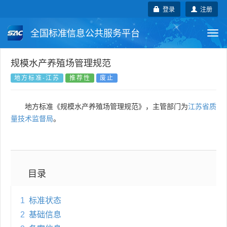
登录
注册
全国标准信息公共服务平台
Togg
navi
国家标准
行业标准
地方标准
规模水产养殖场管理规范
地方标准-江苏
推荐性
废止
团体标准
企业标准
国际标准
地方标准《规模水产养殖场管理规范》，主管部门为
江苏省质
国外标准
技术委员会
量技术监督局
。
目录
1
标准状态
2
基础信息