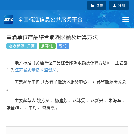
登录
注册
全国标准信息公共服务平台
Togg
navi
国家标准
行业标准
地方标准
黄酒单位产品综合能耗限额及计算方法
地方标准-江苏
推荐性
现行
团体标准
企业标准
国际标准
地方标准《黄酒单位产品综合能耗限额及计算方法》，主管部
国外标准
技术委员会
门为
江苏省质量技术监督局
。
主要起草单位
江苏省节能技术服务中心
、
江苏省能源研究会
。
主要起草人
姚芳龙
、
杨迪芳
、
赵沐雯
、
赵新兴
、
朱海军
、
张登潍
、
江单丹
、
曹爱霞
。