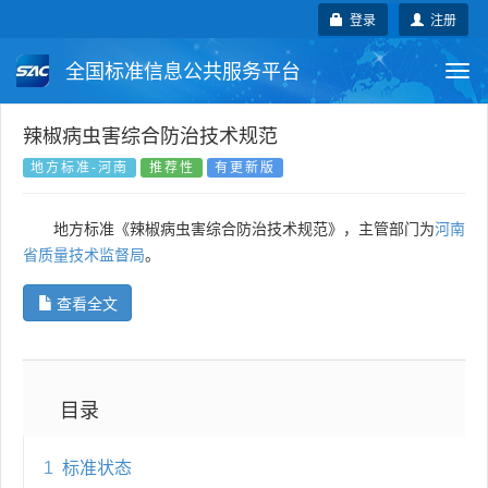
登录
注册
全国标准信息公共服务平台
Togg
navi
国家标准
行业标准
地方标准
辣椒病虫害综合防治技术规范
地方标准-河南
推荐性
有更新版
团体标准
企业标准
国际标准
地方标准《辣椒病虫害综合防治技术规范》，主管部门为
河南
国外标准
技术委员会
省质量技术监督局
。
查看全文
目录
1
标准状态