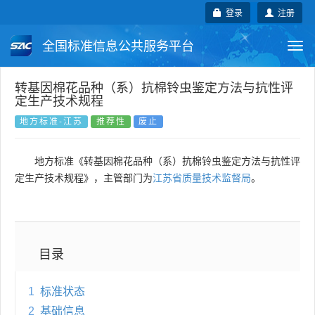
登录
注册
全国标准信息公共服务平台
Togg
navi
国家标准
行业标准
地方标准
转基因棉花品种（系）抗棉铃虫鉴定方法与抗性评
定生产技术规程
团体标准
企业标准
国际标准
地方标准-江苏
推荐性
废止
国外标准
技术委员会
地方标准《转基因棉花品种（系）抗棉铃虫鉴定方法与抗性评
定生产技术规程》，主管部门为
江苏省质量技术监督局
。
目录
1
标准状态
2
基础信息