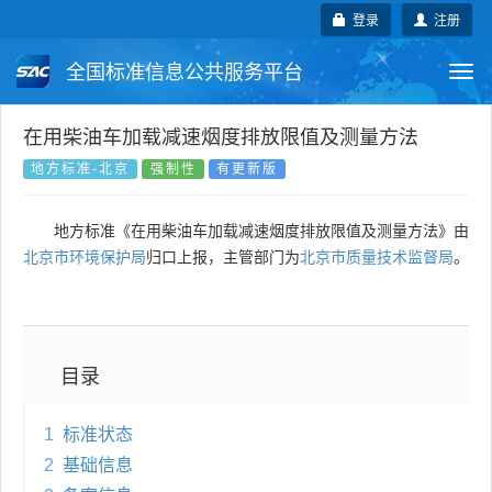
登录
注册
全国标准信息公共服务平台
Togg
navi
国家标准
行业标准
地方标准
在用柴油车加载减速烟度排放限值及测量方法
地方标准-北京
强制性
有更新版
团体标准
企业标准
国际标准
地方标准《在用柴油车加载减速烟度排放限值及测量方法》由
国外标准
技术委员会
北京市环境保护局
归口上报，主管部门为
北京市质量技术监督局
。
目录
1
标准状态
2
基础信息