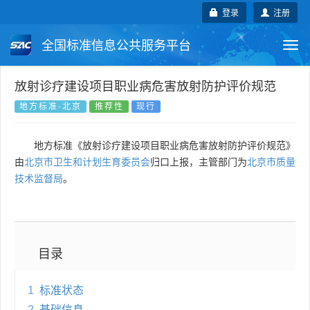
登录
注册
全国标准信息公共服务平台
Togg
navi
国家标准
行业标准
地方标准
放射诊疗建设项目职业病危害放射防护评价规范
地方标准-北京
推荐性
现行
团体标准
企业标准
国际标准
地方标准《放射诊疗建设项目职业病危害放射防护评价规范》
国外标准
技术委员会
由
北京市卫生和计划生育委员会
归口上报，主管部门为
北京市质量
技术监督局
。
目录
1
标准状态
2
基础信息