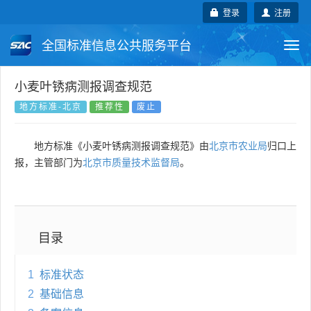
登录
注册
全国标准信息公共服务平台
Togg
navi
国家标准
行业标准
地方标准
小麦叶锈病测报调查规范
地方标准-北京
推荐性
废止
团体标准
企业标准
国际标准
地方标准《小麦叶锈病测报调查规范》由
北京市农业局
归口上
国外标准
技术委员会
报，主管部门为
北京市质量技术监督局
。
目录
1
标准状态
2
基础信息