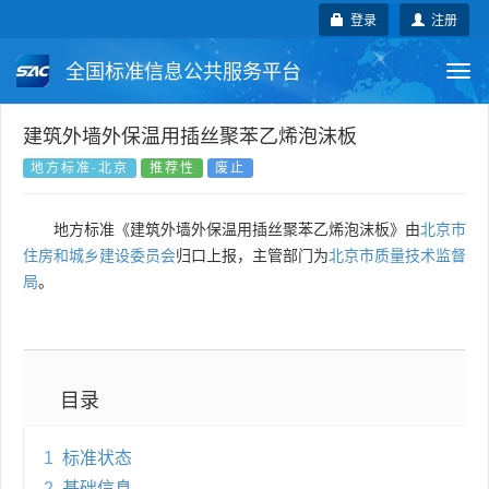
登录
注册
全国标准信息公共服务平台
Togg
navi
国家标准
行业标准
地方标准
建筑外墙外保温用插丝聚苯乙烯泡沫板
地方标准-北京
推荐性
废止
团体标准
企业标准
国际标准
地方标准《建筑外墙外保温用插丝聚苯乙烯泡沫板》由
北京市
国外标准
技术委员会
住房和城乡建设委员会
归口上报，主管部门为
北京市质量技术监督
局
。
目录
1
标准状态
2
基础信息