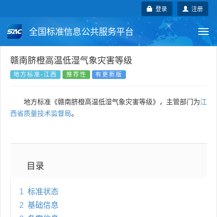
登录
注册
全国标准信息公共服务平台
Togg
navi
国家标准
行业标准
地方标准
赣南脐橙高温低湿气象灾害等级
地方标准-江西
推荐性
有更新版
团体标准
企业标准
国际标准
地方标准《赣南脐橙高温低湿气象灾害等级》，主管部门为
江
国外标准
技术委员会
西省质量技术监督局
。
目录
1
标准状态
2
基础信息