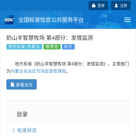
登录
注册
全国标准信息公共服务平台
Togg
navi
国家标准
行业标准
地方标准
奶山羊智慧牧场 第4部分：发情监测
地方标准-内蒙古
推荐性
现行
团体标准
企业标准
国际标准
地方标准《奶山羊智慧牧场 第4部分：发情监测》，主管部门
国外标准
技术委员会
为
内蒙古自治区市场监督管理局
。
查看全文
目录
1
标准状态