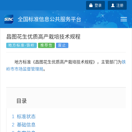
登录
注册
全国标准信息公共服务平台
Togg
navi
国家标准
行业标准
地方标准
昌图花生优质高产栽培技术规程
地方标准-铁岭
推荐性
废止
团体标准
企业标准
国际标准
地方标准《昌图花生优质高产栽培技术规程》，主管部门为
铁
国外标准
技术委员会
岭市市场监督管理局
。
目录
1
标准状态
2
基础信息