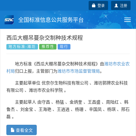
登录
注册
全国标准信息公共服务平台
Togg
navi
国家标准
行业标准
地方标准
西瓜大棚吊蔓杂交制种技术规程
地方标准-潍坊
推荐性
现行
团体标准
企业标准
国际标准
地方标准《西瓜大棚吊蔓杂交制种技术规程》由
潍坊市农业农
国外标准
技术委员会
村局
归口上报，主管部门为
潍坊市市场监督管理局
。
主要起草单位
优奈尔生物科技有限公司
、
潍坊郭牌农业科技
有限公司
、
潍坊市农业科学院
。
主要起草人
由守昌
、
杨猛
、
金炳奎
、
王昌盛
、
周陆红
、
韩
鲁杰
、
刘金宝
、
王海艳
、
王逍逍
、
杨珊
、
辛国凤
、
杨琪
、
邢石
磊
。
查看全文