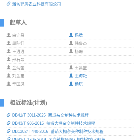
潍坊郭牌农业科技有限公司
起草人
由守昌
杨猛
周陆红
韩鲁杰
王逍逍
杨珊
邢石磊
金炳奎
王昌盛
刘金宝
王海艳
辛国凤
杨琪
相近标准(计划)
DB41/T 3011-2025 西瓜杂交制种技术规程
DB43/T 986-2015 辣椒大棚杂交制种技术规程
DB1302/T 440-2016 番茄大棚杂交种制种技术规程
DB43/T 1705-2019 杂交辣椒纱网大棚制种技术规程