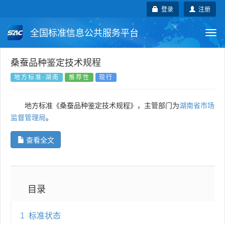
登录
注册
全国标准信息公共服务平台
Togg
navi
国家标准
行业标准
地方标准
桑蚕品种鉴定技术规程
地方标准-湖南
推荐性
现行
团体标准
企业标准
国际标准
地方标准《桑蚕品种鉴定技术规程》，主管部门为
湖南省市场
国外标准
技术委员会
监督管理局
。
查看全文
目录
1
标准状态