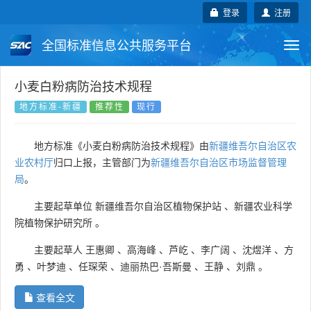
登录
注册
全国标准信息公共服务平台
Togg
navi
国家标准
行业标准
地方标准
小麦白粉病防治技术规程
地方标准-新疆
推荐性
现行
团体标准
企业标准
国际标准
地方标准《小麦白粉病防治技术规程》由
新疆维吾尔自治区农
国外标准
技术委员会
业农村厅
归口上报，主管部门为
新疆维吾尔自治区市场监督管理
局
。
主要起草单位
新疆维吾尔自治区植物保护站
、
新疆农业科学
院植物保护研究所
。
主要起草人
王惠卿
、
高海峰
、
芦屹
、
李广阔
、
沈煜洋
、
方
勇
、
叶梦迪
、
任琛荣
、
迪丽热巴·吾斯曼
、
王静
、
刘鼎
。
查看全文